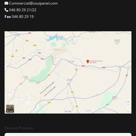
Commercial@souipanel.com
046 80 29 21/22
Fax
046 80 29 19
Nom et Prénom