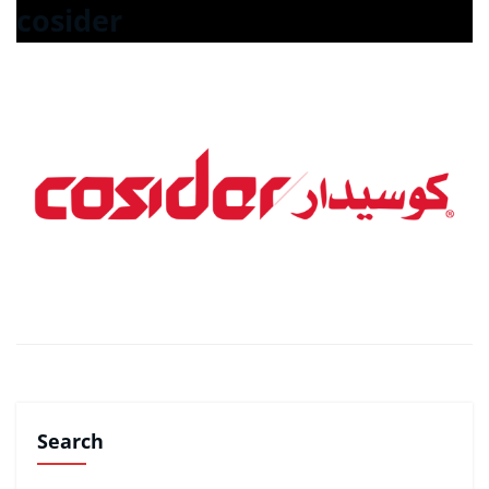
cosider
Search