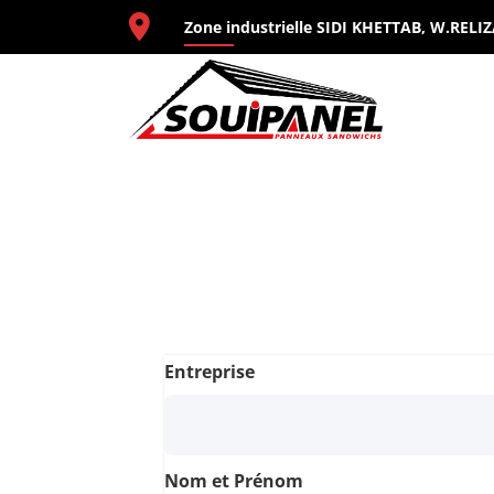
Aller
Zone industrielle SIDI KHETTAB, W.RELI
au
contenu
SOUI
Leader en
Entreprise
Nom et Prénom