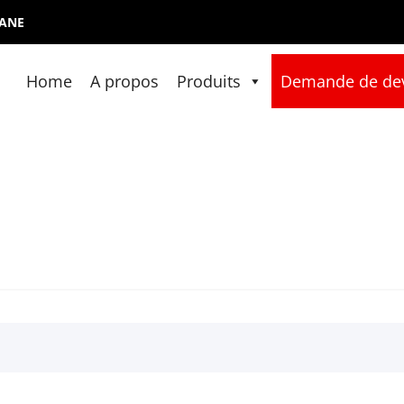
ZANE
Home
A propos
Produits
Demande de de
PANEL
 fabrication de panneau sandwich en Algérie