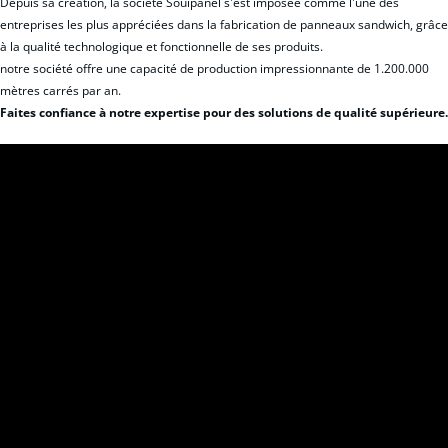
Depuis sa création, la société Souipanel s'est imposée comme l'une des
entreprises les plus appréciées dans la fabrication de panneaux sandwich, grâce
à la qualité technologique et fonctionnelle de ses produits.
notre société offre une capacité de production impressionnante de 1.200.000
mètres carrés par an.
Faites confiance à notre expertise pour des solutions de qualité supérieure.