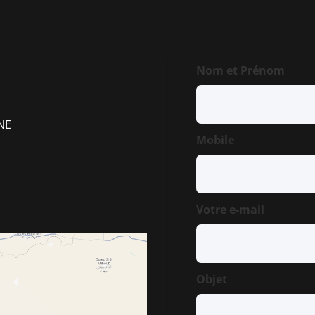
Nom et Prénom
ANE
Mobile
Votre e-mail
Objet