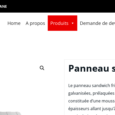
ZANE
Home
A propos
Produits
Demande de de
PANEL
 fabrication de panneau sandwich en Algérie
Panneau s
Le panneau sandwich fri
galvanisées, prélaquées
constituée d’une mousse
épaisseurs allant jusqu’