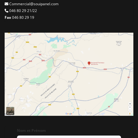
Commercial@souipanel.com
046 80 29 21/22
Fax
046 80 29 19
Nom et Prénom